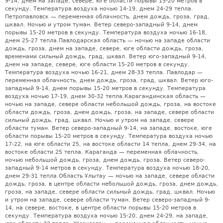
9-14, днем на западе, севере, юге области порывы 15-20 метров в
секунду. Температура воздуха ночью 14-19, днем 24-29 тепла.
Петропавловск — переменная облачность, днем дождь, гроза, град,
шквал. Ночью и утром туман. Ветер северо-западный 9-14, днем
порывы 15-20 метров в секунду. Температура воздуха ночью 16-18,
днем 25-27 тепла.Павлодарская область — ночью на западе области
дождь, гроза, днем на западе, севере, юге области дождь, гроза,
временами сильный дождь, град, шквал. Ветер юго-западный 9-14,
днем на западе, севере, юге области 15-20 метров в секунду.
Температура воздуха ночью 16-21, днем 28-33 тепла. Павлодар —
переменная облачность, днем дождь, гроза, град, шквал. Ветер юго-
западный 9-14, днем порывы 15-20 метров в секунду. Температура
воздуха ночью 17-19, днем 30-32 тепла.Карагандинская область —
ночью на западе, севере области небольшой дождь, гроза, на востоке
области дождь, гроза, днем дождь, гроза, на западе, севере области
сильный дождь, град, шквал. Ночью и утром на западе, севере
области туман. Ветер северо-западный 9-14, на западе, востоке, юге
области порывы 15-20 метров в секунду. Температура воздуха ночью
17-22, на юге области 25, на востоке области 14 тепла, днем 29-34, на
востоке области 25 тепла. Караганда — переменная облачность,
ночью небольшой дождь, гроза, днем дождь, гроза. Ветер северо-
западный 9-14 метров в секунду. Температура воздуха ночью 18-20,
днем 29-31 тепла.Область Ұлытау — ночью на западе, севере области
дождь, гроза, в центре области небольшой дождь, гроза, днем дождь,
гроза, на западе, севере области сильный дождь, град, шквал. Ночью
и утром на западе, севере области туман. Ветер северо-западный 9-
14, на севере, востоке, в центре области порывы 15-20 метров в
секунду. Температура воздуха ночью 15-20, днем 24-29, на западе,