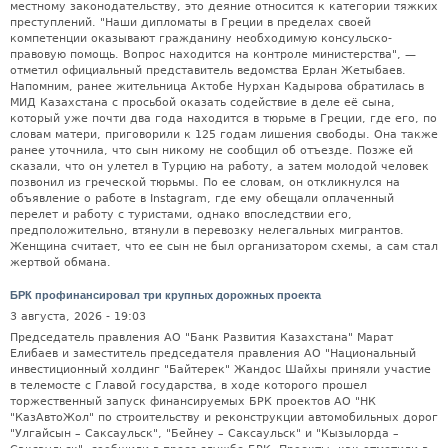
местному законодательству, это деяние относится к категории тяжких
преступлений. "Наши дипломаты в Греции в пределах своей
компетенции оказывают гражданину необходимую консульско-
правовую помощь. Вопрос находится на контроле министерства", —
отметил официальный представитель ведомства Ерлан Жетыбаев.
Напомним, ранее жительница Актобе Нурхан Кадырова обратилась в
МИД Казахстана с просьбой оказать содействие в деле её сына,
который уже почти два года находится в тюрьме в Греции, где его, по
словам матери, приговорили к 125 годам лишения свободы. Она также
ранее уточнила, что сын никому не сообщил об отъезде. Позже ей
сказали, что он улетел в Турцию на работу, а затем молодой человек
позвонил из греческой тюрьмы. По ее словам, он откликнулся на
объявление о работе в Instagram, где ему обещали оплаченный
перелет и работу с туристами, однако впоследствии его,
предположительно, втянули в перевозку нелегальных мигрантов.
Женщина считает, что ее сын не был организатором схемы, а сам стал
жертвой обмана.
БРК профинансировал три крупных дорожных проекта
3 августа, 2026 - 19:03
Председатель правления АО "Банк Развития Казахстана" Марат
Елибаев и заместитель председателя правления АО "Национальный
инвестиционный холдинг "Байтерек" Жандос Шайхы приняли участие
в телемосте с Главой государства, в ходе которого прошел
торжественный запуск финансируемых БРК проектов АО "НК
"КазАвтоЖол" по строительству и реконструкции автомобильных дорог
"Улгайсын – Саксаульск", "Бейнеу – Саксаульск" и "Кызылорда –