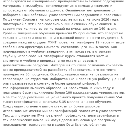
используются не изолированно: преподаватели включают подходящие
материалы в силлабусы, рекомендуют их в рамках дисциплин и
сопровождают обучение студентов. Онлайн-контент дополняется
лабораторными работами, университетскими заданиями и проектами.
По данным Coursera, на которые ссылается вуз, на июнь 2026 года,
платформой в МУИТ пользовались 5 300 активных обучающихся, а
совокупное количество регистраций на курсы достигло 140 тысяч.
Уровень завершения обучения превысил 85 процентов, что говорит не
только о широком охвате, но и о высокой вовлеченности студентов. В
среднем каждый студент МУИТ провел на платформе 19 часов — выше
глобального ориентира Coursera, составляющего 10–16 часов. Как
подчеркивают в учебном заведении, этот показатель отражает
глубину использования платформы: курсы становятся частью
системного учебного процесса, а не остаются разовым
дополнительным ресурсом. Интеграция Coursera позволила сократить
время преподавателей на разработку образовательного контента
примерно на 30 процентов. Освободившиеся часы направляются на
сопровождение студентов, лабораторные и проектную работу. Данный
опыт развивается в контексте более широкой цифровой
трансформации высшего образования Казахстана. К 2026 году к
платформе были подключены более 100 казахстанских университетов,
а за три года участники национального проекта получили свыше 554
тысяч сертификатов и накопили 5,35 миллиона часов обучения.
Следующим логичным шагом становится более широкое
использование именно микроквалификаций, заявляют в университете.
Так, для студентов IT-направлений профессиональные сертификаты
технологических компаний могут дополнять основную программу
прикладными траекториями в сфере Data Science, облачных