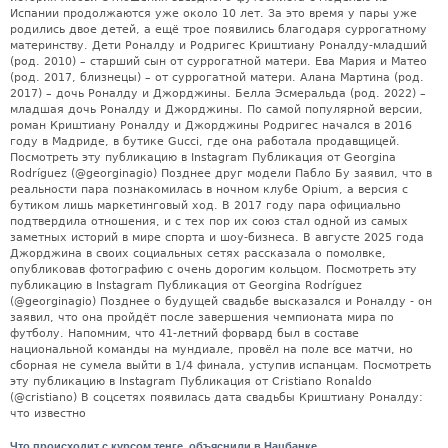
Испании продолжаются уже около 10 лет. За это время у пары уже
родились двое детей, а ещё трое появились благодаря суррогатному
материнству. Дети Роналду и Родригес Криштиану Роналду-младший
(род. 2010) – старший сын от суррогатной матери. Ева Мария и Матео
(род. 2017, близнецы) – от суррогатной матери. Алана Мартина (род.
2017) – дочь Роналду и Джорджины. Белла Эсмеральда (род. 2022) –
младшая дочь Роналду и Джорджины. По самой популярной версии,
роман Криштиану Роналду и Джорджины Родригес начался в 2016
году в Мадриде, в бутике Gucci, где она работала продавщицей.
Посмотреть эту публикацию в Instagram Публикация от Georgina
Rodríguez (@georginagio) Позднее друг модели Пабло Бу заявил, что в
реальности пара познакомилась в ночном клубе Opium, а версия с
бутиком лишь маркетинговый ход. В 2017 году пара официально
подтвердила отношения, и с тех пор их союз стал одной из самых
заметных историй в мире спорта и шоу-бизнеса. В августе 2025 года
Джорджина в своих социальных сетях рассказала о помолвке,
опубликовав фотографию с очень дорогим кольцом. Посмотреть эту
публикацию в Instagram Публикация от Georgina Rodríguez
(@georginagio) Позднее о будущей свадьбе высказался и Роналду - он
заявил, что она пройдёт после завершения чемпионата мира по
футболу. Напомним, что 41-летний форвард был в составе
национальной команды на мундиале, провёл на поле все матчи, но
сборная не сумела выйти в 1/4 финала, уступив испанцам. Посмотреть
эту публикацию в Instagram Публикация от Cristiano Ronaldo
(@cristiano) В соцсетях появилась дата свадьбы Криштиану Роналду:
что известно
Что происходит с курсом тенге, объяснили в Нацбанке