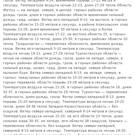
гроза. Ветер западный 9-14, временами порывы 17-22 метра в
секунду. Температура воздуха ночью 21-23, днем 27-29 тепла.Область
Жетісу — на западе, севере, в центре, горных районах области
дождь, гроза, днем в горных районах области временами сильный
дождь, град, шквал. Ветер юго-западный 9-14, на востоке, в горных
районах области 15-20 метров в секунду, в районе Алакольских озер
порывы 23-28, днем временами 30 метров в секунду и более.
Температура воздуха ночью 17-22, на востоке области 25, в горных
районах области 13 тепла, днем 25-30, в горных районах области 20
тепла. Талдыкорган — переменная облачность, временами дождь,
гроза. Ветер юго-западный 5-10 метров в секунду. Температура
воздуха ночью 19-21, днем 27-29 тепла.Туркестанская область —
ночью на севере области дождь, гроза, днем на западе, севере, в
горных районах области дождь, гроза, в горных районах области
сильный дождь, шквал, град. Днем на западе, севере области
пыльная буря. Ветер северо-западный 8-13, на западе, севере, в
горных, предгорных районах области 15-20 метров в секунду, днем на
горных перевалах области порывы 23-28 метров в секунду.
Температура воздуха ночью 21-26, в горных районах области 16, днем
32-37, в горных районах области 29 тепла. Туркестан — переменная
облачность, днем дождь, гроза. Ветер северо-западный 8-13, днем
порывы 15-20 метров в секунду. Температура воздуха ночью 23-25
тепла, днем 34-36 тепла.Западно-Казахстанская область — без
осадков. Ветер северо-западный, северный 9-14 метров в секунду.
Температура воздуха ночью 15-20, на юге области 23 тепла, днем
сильная жара 30-35, на западе, юге области 38 градусов. Уральск —
переменная облачность, без осадков. Ветер северо-западный,
северный 9-14 метров в секунду. Температура воздуха ночью 18-20,