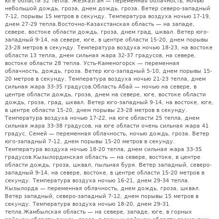
юге области 32 тепла. Жезказган — переменная облачность, ночью
небольшой дождь, гроза, днем дождь, гроза. Ветер северо-западный
7-12, порывы 15 метров в секунду. Температура воздуха ночью 17-19,
днем 27-29 тепла.Восточно-Казахстанская область — на западе,
севере, востоке области дождь, гроза, днем град, шквал. Ветер юго-
западный 9-14, на севере, юге, в центре области 15-20, днем порывы
23-28 метров в секунду. Температура воздуха ночью 18-23, на востоке
области 13 тепла, днем сильная жара 32-37 градусов, на севере,
востоке области 28 тепла. Усть-Каменогорск — переменная
облачность, дождь, гроза. Ветер юго-западный 5-10, днем порывы 15-
20 метров в секунду. Температура воздуха ночью 21-23 тепла, днем
сильная жара 33-35 градусов.Область Абай — ночью на севере, в
центре области дождь, гроза, днем на севере, юге, востоке области
дождь, гроза, град, шквал. Ветер юго-западный 9-14, на востоке, юге,
в центре области 15-20, днем порывы 23-28 метров в секунду.
Температура воздуха ночью 17-22, на юге области 25 тепла, днем
сильная жара 33-38 градусов, на юге области очень сильная жара 41
градус. Семей — переменная облачность, ночью дождь, гроза. Ветер
юго-западный 7-12, днем порывы 15-20 метров в секунду.
Температура воздуха ночью 18-20 тепла, днем сильная жара 33-35
градусов.Кызылординская область — на севере, востоке, в центре
области дождь, гроза, шквал, пыльная буря. Ветер западный, северо-
западный 9-14, на севере, востоке, в центре области 15-20 метров в
секунду. Температура воздуха ночью 16-21, днем 29-34 тепла.
Кызылорда — переменная облачность, днем дождь, гроза, шквал.
Ветер западный, северо-западный 7-12, днем порывы 15 метров в
секунду. Температура воздуха ночью 18-20, днем 29-31
тепла.Жамбылская область — на севере, западе, юге, в горных