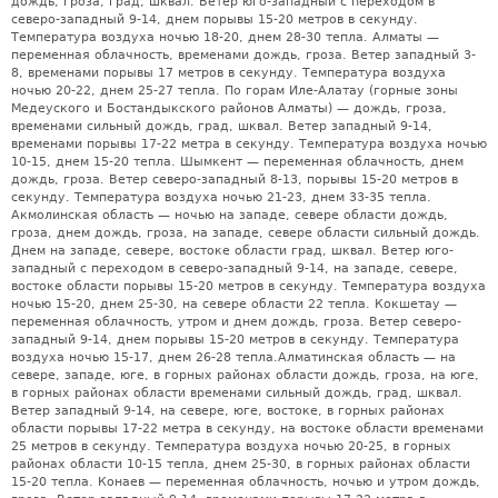
дождь, гроза, град, шквал. Ветер юго-западный с переходом в
северо-западный 9-14, днем порывы 15-20 метров в секунду.
Температура воздуха ночью 18-20, днем 28-30 тепла. Алматы —
переменная облачность, временами дождь, гроза. Ветер западный 3-
8, временами порывы 17 метров в секунду. Температура воздуха
ночью 20-22, днем 25-27 тепла. По горам Иле-Алатау (горные зоны
Медеуского и Бостандыкского районов Алматы) — дождь, гроза,
временами сильный дождь, град, шквал. Ветер западный 9-14,
временами порывы 17-22 метра в секунду. Температура воздуха ночью
10-15, днем 15-20 тепла. Шымкент — переменная облачность, днем
дождь, гроза. Ветер северо-западный 8-13, порывы 15-20 метров в
секунду. Температура воздуха ночью 21-23, днем 33-35 тепла.
Акмолинская область — ночью на западе, севере области дождь,
гроза, днем дождь, гроза, на западе, севере области сильный дождь.
Днем на западе, севере, востоке области град, шквал. Ветер юго-
западный с переходом в северо-западный 9-14, на западе, севере,
востоке области порывы 15-20 метров в секунду. Температура воздуха
ночью 15-20, днем 25-30, на севере области 22 тепла. Кокшетау —
переменная облачность, утром и днем дождь, гроза. Ветер северо-
западный 9-14, днем порывы 15-20 метров в секунду. Температура
воздуха ночью 15-17, днем 26-28 тепла.Алматинская область — на
севере, западе, юге, в горных районах области дождь, гроза, на юге,
в горных районах области временами сильный дождь, град, шквал.
Ветер западный 9-14, на севере, юге, востоке, в горных районах
области порывы 17-22 метра в секунду, на востоке области временами
25 метров в секунду. Температура воздуха ночью 20-25, в горных
районах области 10-15 тепла, днем 25-30, в горных районах области
15-20 тепла. Конаев — переменная облачность, ночью и утром дождь,