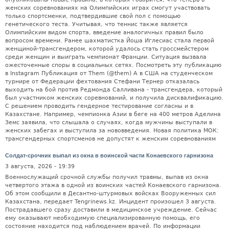
женских соревнованиях на Олимпийских играх смогут участвовать
только спортсменки, подтвердившие свой пол с помощью
генетического теста. Учитывая, что теннис также является
Олимпийским видом спорта, введение аналогичных правил было
вопросом времени. Ранее шахматистка Йоша Иглесиас стала первой
женщиной-трансгендером, которой удалось стать гроссмейстером
среди женщин и выиграть чемпионат Франции. Ситуация вызвала
ожесточенные споры в социальных сетях. Посмотреть эту публикацию
в Instagram Публикация от Them (@them) А в США на студенческом
турнире от Федерации фехтования Стефани Тернер отказалась
выходить на бой против Редмонда Салливана - трансгендера, который
был участником женских соревнований, и получила дисквалификацию.
С решением проводить гендерное тестирование согласны и в
Казахстане. Например, чемпионка Азии в беге на 400 метров Аделина
Земс заявила, что слышала о случаях, когда мужчины выступали в
женских забегах и выступила за нововведения. Новая политика МОК:
трансгендерных спортсменов не допустят к женским соревнованиям
Солдат-срочник выпал из окна в воинской части Конаевского гарнизона
3 августа, 2026 - 19:39
Военнослужащий срочной службы получил травмы, выпав из окна
четвертого этажа в одной из воинских частей Конаевского гарнизона.
Об этом сообщили в Десантно-штурмовых войсках Вооруженных сил
Казахстана, передает Tengrinews.kz. Инцидент произошел 3 августа.
Пострадавшего сразу доставили в медицинское учреждение. Сейчас
ему оказывают необходимую специализированную помощь, его
состояние находится под наблюдением врачей. По информации