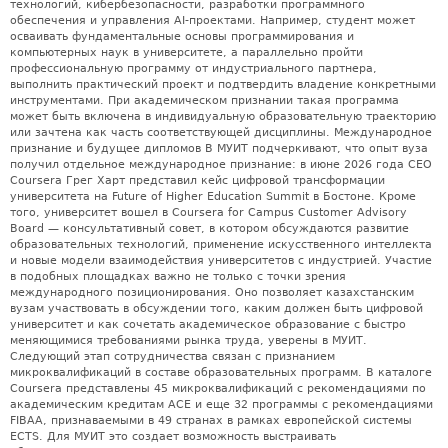
технологий, кибербезопасности, разработки программного
обеспечения и управления AI-проектами. Например, студент может
осваивать фундаментальные основы программирования и
компьютерных наук в университете, а параллельно пройти
профессиональную программу от индустриального партнера,
выполнить практический проект и подтвердить владение конкретными
инструментами. При академическом признании такая программа
может быть включена в индивидуальную образовательную траекторию
или зачтена как часть соответствующей дисциплины. Международное
признание и будущее дипломов В МУИТ подчеркивают, что опыт вуза
получил отдельное международное признание: в июне 2026 года CEO
Coursera Грег Харт представил кейс цифровой трансформации
университета на Future of Higher Education Summit в Бостоне. Кроме
того, университет вошел в Coursera for Campus Customer Advisory
Board — консультативный совет, в котором обсуждаются развитие
образовательных технологий, применение искусственного интеллекта
и новые модели взаимодействия университетов с индустрией. Участие
в подобных площадках важно не только с точки зрения
международного позиционирования. Оно позволяет казахстанским
вузам участвовать в обсуждении того, каким должен быть цифровой
университет и как сочетать академическое образование с быстро
меняющимися требованиями рынка труда, уверены в МУИТ.
Следующий этап сотрудничества связан с признанием
микроквалификаций в составе образовательных программ. В каталоге
Coursera представлены 45 микроквалификаций с рекомендациями по
академическим кредитам ACE и еще 32 программы с рекомендациями
FIBAA, признаваемыми в 49 странах в рамках европейской системы
ECTS. Для МУИТ это создает возможность выстраивать