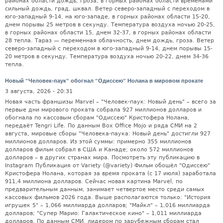
районах области дождь, гроза, в горных районах области временами
сильный дождь, град, шквал. Ветер северо-западный с переходом в
юго-западный 9-14, на юго-западе, в горных районах области 15-20,
днем порывы 25 метров в секунду. Температура воздуха ночью 20-25,
в горных районах области 15, днем 32-37, в горных районах области
28 тепла. Тараз — переменная облачность, днем дождь, гроза. Ветер
северо-западный с переходом в юго-западный 9-14, днем порывы 15-
20 метров в секунду. Температура воздуха ночью 20-22, днем 34-36
тепла.
Новый “Человек-паук“ обогнал “Одиссею“ Нолана в мировом прокате
3 августа, 2026 - 20:31
Новая часть франшизы Marvel – "Человек-паук: Новый день" – всего за
первые дни мирового проката собрала 927 миллионов долларов и
обогнала по кассовым сборам "Одиссею" Кристофера Нолана,
передаёт Tengri Life. По данным Box Office Mojo и ряда СМИ на 2
августа, мировые сборы "Человека-паука: Новый день" достигли 927
миллионов долларов. Из этой суммы: примерно 355 миллионов
долларов фильм собрал в США и Канаде; около 572 миллионов
долларов – в других странах мира. Посмотреть эту публикацию в
Instagram Публикация от Variety (@variety) Фильм обошёл "Одиссею"
Кристофера Нолана, которая за время проката (с 17 июля) заработала
911,4 миллиона долларов. Сейчас новая картина Marvel, по
предварительным данным, занимает четвертое место среди самых
кассовых фильмов 2026 года. Выше располагаются только: "История
игрушек 5" – 1,066 миллиарда долларов; "Майкл" – 1,016 миллиарда
долларов; "Супер Марио: Галактическое кино" – 1,011 миллиарда
долларов. По данным СМИ, лидером по зарубежным сборам стал