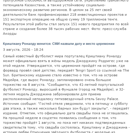
пропускной способности автодорожной сети, укреплению транзитного
потенциала Казахстана, а также устойчивому социально-
экономическому развитию регионов. В целом за 25 лет своей
деятельности банк профинансировал 218 инвестиционных проектов и
151 экспортную операцию на общую сумму 19 триллионов тенге.
Результатом этой работы стал запуск 151 нового предприятия по всей
стране и создание более 38 тысяч рабочих мест. Фото: пресс-служба
Акорды
Криштиану Роналду женится: СМИ назвали дату и место церемонии
3 августа, 2026 - 18:24
Самый известный футболист мира португалец Криштиану Роналду
может официально взять в жёны модель Джорджину Родригес уже на
этой неделе. Утверждается, что церемония пройдёт на острове, где
форвард провёл своё детство, передаёт Tengri Sport со ссылкой на The
Sun. Британскому изданию стало известно о том, что на острове
Мадейра, где вырос Роналду, запланировано очень большое
торжество на 8 августа. "Сообщается, что 41-летний португальский
футболист Роналду, выросший в Фуншале (город на Мадейре), и 32-
летняя модель Джорджина забронировали для приема
расположенный неподалеку пятизвездочный отель Savoy Palace.
Источник сообщил: "Гостей отеля уведомили, что в пятницу и субботу
два этажа, а также несколько барных зон будут закрыты", - передаёт
издание. Отметим, что официально дата свадьбы пока не оглашалась.
На прошлой неделе в соцсетях появились сообщения о том, что
торжество пройдёт 1 августа, но пока нет никаких подтвержденных
свидетельств тому, что свадьба состоялась. Криштиану и Джорджина -
история любви Отношения звёздного футболиста с моделью из