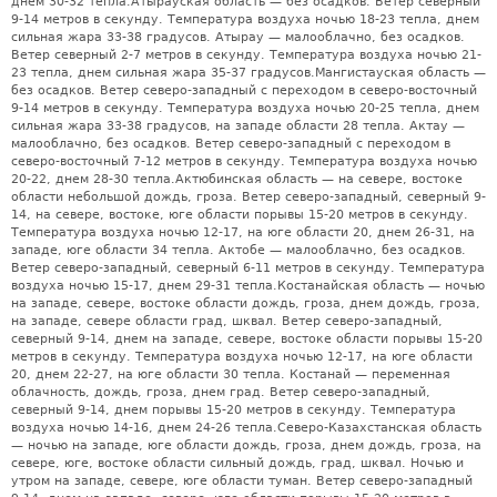
днем 30-32 тепла.Атырауская область — без осадков. Ветер северный
9-14 метров в секунду. Температура воздуха ночью 18-23 тепла, днем
сильная жара 33-38 градусов. Атырау — малооблачно, без осадков.
Ветер северный 2-7 метров в секунду. Температура воздуха ночью 21-
23 тепла, днем сильная жара 35-37 градусов.Мангистауская область —
без осадков. Ветер северо-западный с переходом в северо-восточный
9-14 метров в секунду. Температура воздуха ночью 20-25 тепла, днем
сильная жара 33-38 градусов, на западе области 28 тепла. Актау —
малооблачно, без осадков. Ветер северо-западный с переходом в
северо-восточный 7-12 метров в секунду. Температура воздуха ночью
20-22, днем 28-30 тепла.Актюбинская область — на севере, востоке
области небольшой дождь, гроза. Ветер северо-западный, северный 9-
14, на севере, востоке, юге области порывы 15-20 метров в секунду.
Температура воздуха ночью 12-17, на юге области 20, днем 26-31, на
западе, юге области 34 тепла. Актобе — малооблачно, без осадков.
Ветер северо-западный, северный 6-11 метров в секунду. Температура
воздуха ночью 15-17, днем 29-31 тепла.Костанайская область — ночью
на западе, севере, востоке области дождь, гроза, днем дождь, гроза,
на западе, севере области град, шквал. Ветер северо-западный,
северный 9-14, днем на западе, севере, востоке области порывы 15-20
метров в секунду. Температура воздуха ночью 12-17, на юге области
20, днем 22-27, на юге области 30 тепла. Костанай — переменная
облачность, дождь, гроза, днем град. Ветер северо-западный,
северный 9-14, днем порывы 15-20 метров в секунду. Температура
воздуха ночью 14-16, днем 24-26 тепла.Северо-Казахстанская область
— ночью на западе, юге области дождь, гроза, днем дождь, гроза, на
севере, юге, востоке области сильный дождь, град, шквал. Ночью и
утром на западе, севере, юге области туман. Ветер северо-западный