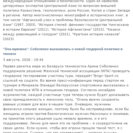
“Она мужчина“: Соболенко высказалась о новой гендерной политике в
теннисе
3 августа, 2026 - 19:44
Первая ракетка мира из Беларуси теннисистка Арина Соболенко
поддержала решение Женской теннисной ассоциации (WTA) проводить
гендерное тестирование участниц тура, передаёт Tengri Sport со
ссылкой на соцсети. Во время пресс-конференции перед стартом на
турнире в Монреале (Канада) белорусская спортсменка высказалась о
новой политике WTA в отношении гендера. Согласно инсайдам
журналистов, каждой участнице тура теперь нужно будет доказывать
свою принадлежность к женскому полу. "Очень важно сохранять
равные условия для всех в нашем туре. Очевидно, мужчины
физически сильнее женщин, поэтому было бы несправедливо, если бы
женщины играли против биологических мужчин.Насколько я понимаю,
на принятие этого решения ушло немало времени, и я его
поддерживаю. Лично для меня это не проблема – я сосредоточена на
своих целях. Если нужно, чтобы все игроки прошли такой тест, я с
этим согласна. Считаю, что это справедливо", - заявила лучшая