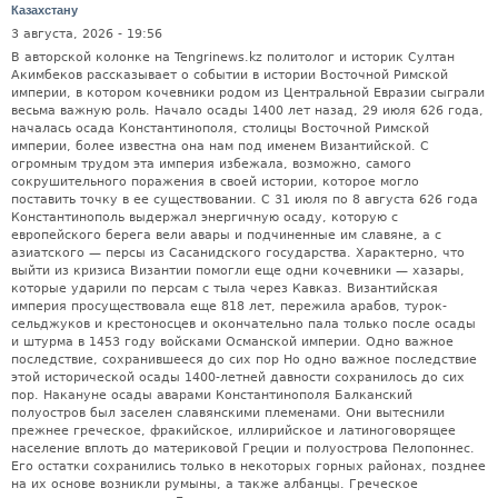
Казахстану
3 августа, 2026 - 19:56
В авторской колонке на Tengrinews.kz политолог и историк Султан Акимбеков рассказывает о событии в истории Восточной Римской империи, в котором кочевники родом из Центральной Евразии сыграли весьма важную роль. Начало осады 1400 лет назад, 29 июля 626 года, началась осада Константинополя, столицы Восточной Римской империи, более известна она нам под именем Византийской. С огромным трудом эта империя избежала, возможно, самого сокрушительного поражения в своей истории, которое могло поставить точку в ее существовании. С 31 июля по 8 августа 626 года Константинополь выдержал энергичную осаду, которую с европейского берега вели авары и подчиненные им славяне, а с азиатского — персы из Сасанидского государства. Характерно, что выйти из кризиса Византии помогли еще одни кочевники — хазары, которые ударили по персам с тыла через Кавказ. Византийская империя просуществовала еще 818 лет, пережила арабов, турок-сельджуков и крестоносцев и окончательно пала только после осады и штурма в 1453 году войсками Османской империи. Одно важное последствие, сохранившееся до сих пор Но одно важное последствие этой исторической осады 1400-летней давности сохранилось до сих пор. Накануне осады аварами Константинополя Балканский полуостров был заселен славянскими племенами. Они вытеснили прежнее греческое, фракийское, иллирийское и латиноговорящее население вплоть до материковой Греции и полуострова Пелопоннес. Его остатки сохранились только в некоторых горных районах, позднее на их основе возникли румыны, а также албанцы. Греческое население вернулось на Балканы только после восстановления мощи Византийской империи. Но славяне остались и создали современные народы болгар, сербов, хорватов и боснийцев. Тонкость ситуации заключается в том, что тогда славяне завоевали Балканы в составе Аварского каганата, действуя в составе его армии. По сути, именно аварская военно-политическая организация позволила организовать многочисленные, но разрозненные славянские племена в мощную силу и прорвать оборону Византийской империи. До прихода аваров: славяне на Дунае До прихода аваров славяне населяли земли на территории современной Венгрии, вдоль Дуная в районе бывшего римского лимеса — пограничной линии, разделявшей Римскую империю с миром "варварских" племен. Раньше здесь проживали германские племена. После их ухода на территорию бывшей Западной Римской империи славяне заняли их место. Но если германцы завоевали западную часть Римской империи, где создали собственные королевства, то достаточно многочисленные славянские племена не смогли сделать того же самого в восточной части Римской империи (Византийской). Во многом это было связано с тем, что в Византийской империи был выше уровень централизации власти, чем в западной части бывшей Римской империи. К тому же византийцы имели в своем распоряжении богатые провинции Египта, Сирии и Малой Азии, что обеспечивал их доходами для содержания большой армии, что позволило удержать границы на Балканах вдоль Дуная. Более того, восточные императоры старались перенаправить войска "варваров" на Запад. Так произошло с готами, которые в 378 под Адрианополем разбили армию восточного императора Валента, но следующий император Феодосий отправил их в Италию. Так или иначе, но граница Византийской империи на Балканах оставалась относительно стабильной до конца VI века, пока в регионе не появились авары. Аварский каганат и его роль для Казахстана Для нас в Казахстане эта осада интересна как раз тем, что ключевую роль в ней сыграл Аварский каганат. Его основали кочевники авары, которые представляли собой конгломерат разных племен. О происхождении аваров у историков нет четкого мнения. Одни считают их монголоязычными выходцами из каганата жоузжуаней (жужаней) из Монголии, которые покинули свои земли под давлением тюрков. Другие называют тюркоязычными и считают, что они были первой волной движения тюркских племен на Запад. Но в любом случае они за короткое время прошли из восточной части степной Евразии через степи Казахстана, Причерноморья и завоевали Восточную Европу с центром в Паннонии. Скорее всего, это военно-политическое объединение включало в свой состав кочевые племена разного происхождения: и монгольские, и тюркские, и, возможно, некоторые иранские, например, аланов. Главное, что у аваров была военно-политическая организация. С одной стороны, она была достаточно жесткой, чтобы принудить племена к подчинению. С другой стороны, достаточно гибкой, чтобы использовать ополчения разных племен в своих целях, подчиняя их и объединяя в единый военный механизм. Когда они пришли в Восточную Европу, то подчинили себе местные славянские племена. Все они сохранили свою племенную организацию, но их военная организация — племенные ополчения теперь стали частью аварской армии. Естественно, это усилило военные возможности авар и с конца VI века они начали экспансию на территорию Византийской империи. Завоевания и византийские потери В конце VI — начале VII веков авары завоевали Далмацию, Иллирию, Норик, Фракию, а затем и Грецию, и частично острова Эгейского моря. Византийские гарнизоны удержались в только в некоторых прибрежных городах — Фессалоники, Задар в Адриатике. Конечно, среди причин аварских успехов в начале VII века были тяжелые поражения византийцев в борьбе с Сасанидской империей. В 613 году персы заняли Сирию, в 614 году Иерусалим, в 615 дошли до Босфора, в 619 году заняли Египет. Это привело к потере богатейших провинций и получаемых из них доходов. Однако наступление авар на Балканах началось до наступления персов. В 582 году они захватили город Сирмий. Балканские провинции были фактически потеряны византийцами раньше, чем Сирия и Египет. Так что поражения византийцев на Балканах ослабили их армию и государство, что затем привело к потере богатых земель на Востоке их империи. В 602 году в Византийской империи произошел военный переворот, в результате которого был свергнут император Маврикий и новым императором стал Фока. Именно после этого началось новое аварское наступление на Балканах. Изображение сгенерировано нейросетью Массовое переселение славян и катастрофа для местного населения После этого началось массовое переселение подчиненных аварам славянских племен на Балканы. За четверть века они занимают практически всю их территорию, вплоть до Пелопоннеса. Местное население либо гибнет, либо бежит в Константинополь и на острова Эгейского моря, либо со временем ассимилируется славянами. Замещение населения произошло в очень короткие сроки, за жизнь одного поколения, что говорит о масштабе катастрофы для прежнего фракийского, иллирийского, греческого и латинского населения. Для сравнения: завоевание германскими племенами Западной Римской империи не сопровождалось сменой населения. Германцев было слишком мало для этого. Кроме того, они были заинтересованы в сохранении римской системы управления и особенно налогообложения. Поэтому во всех германских королевствах сохранились местное латиноговорящее население в качестве налогоплательщиков и соответствующие институты — бюрократия и церковь. Исчезновение церковной организации В этом смысле наступление авар и славян на Балканах в начале VII века было масштабной катастрофой для населения и институтов Византийской империи, включая церковь. Болгары и сербы окончательно приняли христианство только в IX веке. В Болгарии при царе Борисе в 864-865 годах, в Сербии при князе Мутимире во второй половине IX века. Конечно, были случаи принятия христианства отдельными славянскими князьями и частью населения. Но факт остается фактом, с момента завоевания Балкан в начале VII века до официального принятия христианства в IX веке прошло больше двухсот лет. Соответственно, сам процесс завоевания славянскими племенами Балкан в начале VII века означал исчезновение не только населения, но и церковной организации. Племена, элита и добыча Основной формой организации славян до начала государственного строительства были племена. Потому что авар было мало, они составляли военно-политическую элиту Аварского каганата. Их центр находился в Паннонии на территории современной Венгрии, где было возможно частично сохранять кочевой образ жизни. Для авар поход на Балканы был связан с получением добычи. Заселение этого полуострова было делом славянских племен. Характерно, что в горном Пелопоннесе славянские племена были отмечены еще в начале XIII века, когда они воевали с крестоносцами после падения Константинополя в 1206 году. Изображение сгенерировано нейросетью Штурм 626 года: моносиклы против флота 31 июля 626 года аварская армия подошла к Константинополю с его европейской части. Ранее к городу с азиатского направления подошла персидская армия под командованием Шахрвараза. Константинополь оказался в блокаде. Подкрепление он мог получить только из своих провинций в Северной Африке и Италии. Но они были далеко, и, самое главное, у Византийской империи после тяжелых поражений и потери богатых провинций на Востоке и на Балканах практически не было денег для найма новых войск. Но у них оставался флот и контроль над островами Эгейского моря. Соответственно, персы не могли переправиться через Босфор. Поэтому основную роль должны были играть авары. Они использовали катапульты, осадные башни, в основном они были взяты из захваченных византийских крепостей. Кроме того, славяне в составе их армии располагали небольшими лодками - моносиклами, которые вырубали из одного цельного дерева и в которых могли помещаться до 10 воинов. При том что византийцы доминировали на море, длительная осада не имела смысла. Поэтому авары решили попытаться взять город штурмом. Для этого они попытались атаковать Константинополь одновременно с суши, со стороны стены Феодосия, и с моря, откуда византийцы не ждали нападения. Поэтому сюда были направлены славяне на моносиклах, они должны были пройти вдоль берега, где не могли плавать тяжелые византийские суда. Одновременно начался штурм крепостных стен с суши, который должен был отвлечь гарнизон от морских стен. В 1206 году крестоносцы захватили город именно с моря. Но у них было зде