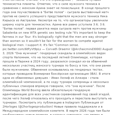
теннисистка планеты. Отметим, что о силе мужского тенниса в
сравнении с женским Арина знает не понаслышке. В конце прошлого
года она поучаствовала в "Битве полов" - сыграла выставочный матч
против не самого успешного представителя мужского тенниса Ника
Кирьоса из Австралии. Несмотря на то, что организаторы увеличили
ширину корта для теннисистки, Арина все равно уступила 3:6; 3:6.
"Битва полов": первая ракетка мира сыграла матч против мужчины
Sabalenka on new WTA genetic sex testing rule:"It's important to keep the
fairness in our Tour. It's biologically right that the men are way stronger
than women so it wouldn't be fair for the women to compete against
biological men. I support it. It's fair."Common sense.
pic.twitter.com/6tPyVt9pLs — Corvath Draemir (@Archaicmind3000) August
3, 2026 "Она мужчина": гендерные скандалы в олимпийских видах
спорта Напомним, что на последней летней Олимпиаде, которая
прошла в Париже в 2024 году, разразился скандал из-за обвинений
нескольких участниц женского турнира по боксу в том, что они ранее
были мужчинами. Обвинения основывались на гендерных тестах,
которые проводила Всемирная боксёрская организация (IBA). В итоге
одна из обвиняемых девушек - Иман Хелиф из Алжира - стала
олимпийской чемпионкой, а по ходу турнира соперницы и несколько
публичных спикеров впрямую говорили, что "она мужчина". После
Олимпиады World Boxing ввела обязательную гендерную
идентификацию для всех участников соревнований под своей эгидой,
после чего Хелиф отказалась его проходить и перестала выступать на
турнирах. Посмотреть эту публикацию в Instagram Публикация от
2Horloges (@2horlogesproduction) Новые правила поддержали и в
Международном олимпийском комитете. В марте 2026 года там были
опубликованы новые правила, в которых говорится, что теперь в