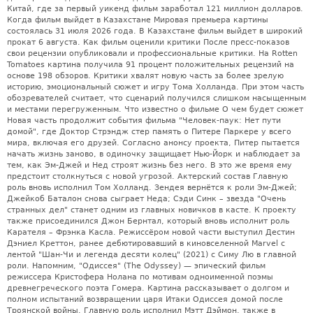
Китай, где за первый уикенд фильм заработал 121 миллион долларов.
Когда фильм выйдет в Казахстане Мировая премьера картины
состоялась 31 июля 2026 года. В Казахстане фильм выйдет в широкий
прокат 6 августа. Как фильм оценили критики После пресс-показов
свои рецензии опубликовали и профессиональные критики. На Rotten
Tomatoes картина получила 91 процент положительных рецензий на
основе 198 обзоров. Критики хвалят новую часть за более зрелую
историю, эмоциональный сюжет и игру Тома Холланда. При этом часть
обозревателей считает, что сценарий получился слишком насыщенным
и местами перегруженным. Что известно о фильме О чем будет сюжет
Новая часть продолжит события фильма "Человек-паук: Нет пути
домой", где Доктор Стрэндж стер память о Питере Паркере у всего
мира, включая его друзей. Согласно анонсу проекта, Питер пытается
начать жизнь заново, в одиночку защищает Нью-Йорк и наблюдает за
тем, как Эм-Джей и Нед строят жизнь без него. В это же время ему
предстоит столкнуться с новой угрозой. Актерский состав Главную
роль вновь исполнил Том Холланд. Зендея вернётся к роли Эм-Джей;
Джейкоб Баталон снова сыграет Неда; Сэди Синк – звезда "Очень
странных дел" станет одним из главных новичков в касте. К проекту
также присоединился Джон Бернтал, который вновь исполнит роль
Карателя – Фрэнка Касла. Режиссёром новой части выступил Дестин
Дэниел Креттон, ранее дебютировавший в киновселенной Marvel с
лентой "Шан-Чи и легенда десяти колец" (2021) с Симу Лю в главной
роли. Напомним, "Одиссея" (The Odyssey) — эпический фильм
режиссера Кристофера Нолана по мотивам одноименной поэмы
древнегреческого поэта Гомера. Картина рассказывает о долгом и
полном испытаний возвращении царя Итаки Одиссея домой после
Троянской войны. Главную роль исполнил Мэтт Дэймон, также в