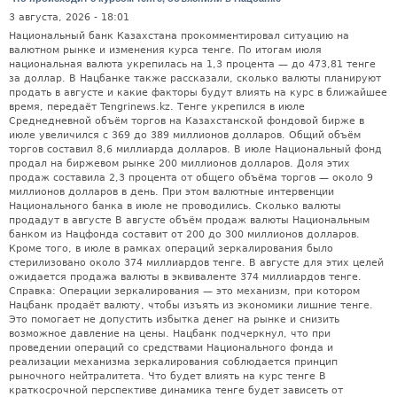
3 августа, 2026 - 18:01
Национальный банк Казахстана прокомментировал ситуацию на
валютном рынке и изменения курса тенге. По итогам июля
национальная валюта укрепилась на 1,3 процента — до 473,81 тенге
за доллар. В Нацбанке также рассказали, сколько валюты планируют
продать в августе и какие факторы будут влиять на курс в ближайшее
время, передаёт Tengrinews.kz. Тенге укрепился в июле
Среднедневной объём торгов на Казахстанской фондовой бирже в
июле увеличился с 369 до 389 миллионов долларов. Общий объём
торгов составил 8,6 миллиарда долларов. В июле Национальный фонд
продал на биржевом рынке 200 миллионов долларов. Доля этих
продаж составила 2,3 процента от общего объёма торгов — около 9
миллионов долларов в день. При этом валютные интервенции
Национального банка в июле не проводились. Сколько валюты
продадут в августе В августе объём продаж валюты Национальным
банком из Нацфонда составит от 200 до 300 миллионов долларов.
Кроме того, в июле в рамках операций зеркалирования было
стерилизовано около 374 миллиардов тенге. В августе для этих целей
ожидается продажа валюты в эквиваленте 374 миллиардов тенге.
Справка: Операции зеркалирования — это механизм, при котором
Нацбанк продаёт валюту, чтобы изъять из экономики лишние тенге.
Это помогает не допустить избытка денег на рынке и снизить
возможное давление на цены. Нацбанк подчеркнул, что при
проведении операций со средствами Национального фонда и
реализации механизма зеркалирования соблюдается принцип
рыночного нейтралитета. Что будет влиять на курс тенге В
краткосрочной перспективе динамика тенге будет зависеть от