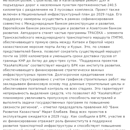
метеоконтролем, строительство и капитальный ремонт ДЭУ и
подъездных дорог к населенным пунктам протяженностью 240,5
километра с разделением на 3 пусковых комплекса. Проект также
включен в Национальный инфраструктурный план до 2029 года. Его
поддержку намерены осуществить в рамках софинансирования
совместно с Международным банком реконструкции и развития,
Европейским банком реконструкции и развития и Азиатским банком
развития. Автодорога станет частью программы ТРАСЕКА – элемента
Транскаспийского международного транспортного маршрута (ТМТМ),
обеспечивающего прямую связь между Китаем и Европой через
казахстанские морские порты Актау и Курык. Это, по словам
представителей банка, позволит сократить существующий маршрут
почти на 1000 километров и уменьшить сроки доставки грузов от
границы КНР до Актау до двух-трех суток. "Поддержка проектов
"КазАвтоЖола" соответствует мандату БРК как института развития,
обеспечивающего финансирование стратегически важных
инфраструктурных проектов. Долгосрочное кредитование этих
участков структурировано с учетом графиков строительных работ: мы
закладываем финансовую основу под длинные строительные циклы и
обеспечиваем поэтапный контроль на всех стадиях. Это гарантирует
непрерывность выделения средств, что позволяет АО "КазАвтоЖол"
планомерно увеличивать пропускную способность магистралей и
выполнять задачи государственных программ по повышению
связности регионов", – отметил председатель правления АО "Банк
Развития Казахстана" Марат Елибаев. Ввод всех проектов в
эксплуатацию ожидается в 2029 году. Как сообщили в БРК, участие в
их финансировании отражает роль фининститута в поддержке
развития транспортной инфраструктуры и способствует повышению