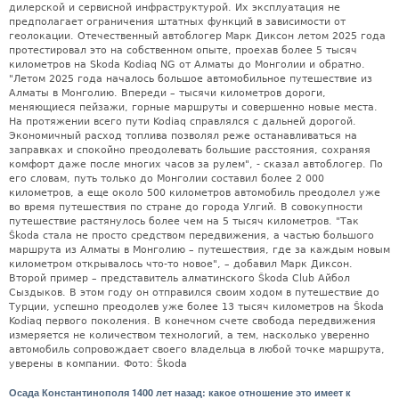
дилерской и сервисной инфраструктурой. Их эксплуатация не
предполагает ограничения штатных функций в зависимости от
геолокации. Отечественный автоблогер Марк Диксон летом 2025 года
протестировал это на собственном опыте, проехав более 5 тысяч
километров на Skoda Kodiaq NG от Алматы до Монголии и обратно.
"Летом 2025 года началось большое автомобильное путешествие из
Алматы в Монголию. Впереди – тысячи километров дороги,
меняющиеся пейзажи, горные маршруты и совершенно новые места.
На протяжении всего пути Kodiaq справлялся с дальней дорогой.
Экономичный расход топлива позволял реже останавливаться на
заправках и спокойно преодолевать большие расстояния, сохраняя
комфорт даже после многих часов за рулем", - сказал автоблогер. По
его словам, путь только до Монголии составил более 2 000
километров, а еще около 500 километров автомобиль преодолел уже
во время путешествия по стране до города Улгий. В совокупности
путешествие растянулось более чем на 5 тысяч километров. "Так
Škoda стала не просто средством передвижения, а частью большого
маршрута из Алматы в Монголию – путешествия, где за каждым новым
километром открывалось что-то новое", – добавил Марк Диксон.
Второй пример – представитель алматинского Škoda Club Айбол
Сыздыков. В этом году он отправился своим ходом в путешествие до
Турции, успешно преодолев уже более 13 тысяч километров на Škoda
Kodiaq первого поколения. В конечном счете свобода передвижения
измеряется не количеством технологий, а тем, насколько уверенно
автомобиль сопровождает своего владельца в любой точке маршрута,
уверены в компании. Фото: Škoda
Осада Константинополя 1400 лет назад: какое отношение это имеет к