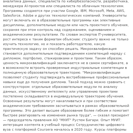
аналитика данных, специалиста по кибербезопасности, разработчика,
менеджера AI-проектов или специалиста по облачным технологиям.
Программы создаются при участии Google, IBM, Microsoft, Meta, AWS,
Salesforce, Adobe и других технологических компаний. Университеты
могут включать их в образовательные программы как элективные
дисциплины, дополнительные модули или часть проектного обучения,
сохраняя при этом контроль над содержанием, оцениванием и
академическими результатами. По словам экспертов IT-университета,
рост интереса к таким форматам объясним: студенту важно не только
изучить технологию, но и показать работодателю, какую
практическую задачу он способен решать. Микроквалификация
становится дополнительным подтверждением компетенций наряду с
дипломом, портфолио, стажировками и проектами. Таким образом,
ценность микроквалификаций заключается не в самом сертификате, а
в возможности встроить проверенные индустриальные компетенции в
полноценную образовательную траекторию. "Микроквалификации
позволяют студенту подтверждать востребованные профессиональные
навыки еще до получения диплома. Такой подход можно сравнить с
конструктором: отдельные образовательные модули по анализу
данных, искусственному интеллекту или управлению проектами
постепенно складываются в индивидуальную траекторию обучения.
Освоенные результаты могут накапливаться и при соответствии
академическим требованиям засчитываться в рамках образовательной
программы. Это делает высшее образование более гибким и помогает
быстрее реагировать на изменения рынка труда", — сказал президент
— председатель правления АО "МУИТ" Рустем Бигари. Опыт МУИТ:
интеграция контента в учебный процесс Сотрудничество цифрового
вуза с платформой Coursera началось в 2020 году. Курсы платформы