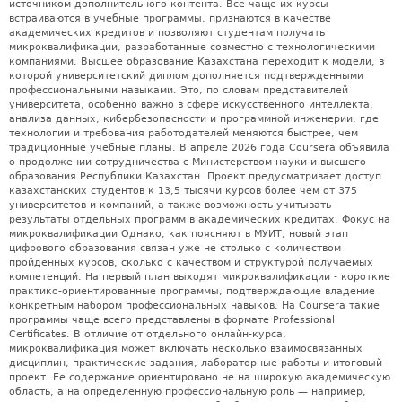
источником дополнительного контента. Все чаще их курсы
встраиваются в учебные программы, признаются в качестве
академических кредитов и позволяют студентам получать
микроквалификации, разработанные совместно с технологическими
компаниями. Высшее образование Казахстана переходит к модели, в
которой университетский диплом дополняется подтвержденными
профессиональными навыками. Это, по словам представителей
университета, особенно важно в сфере искусственного интеллекта,
анализа данных, кибербезопасности и программной инженерии, где
технологии и требования работодателей меняются быстрее, чем
традиционные учебные планы. В апреле 2026 года Coursera объявила
о продолжении сотрудничества с Министерством науки и высшего
образования Республики Казахстан. Проект предусматривает доступ
казахстанских студентов к 13,5 тысячи курсов более чем от 375
университетов и компаний, а также возможность учитывать
результаты отдельных программ в академических кредитах. Фокус на
микроквалификации Однако, как поясняют в МУИТ, новый этап
цифрового образования связан уже не столько с количеством
пройденных курсов, сколько с качеством и структурой получаемых
компетенций. На первый план выходят микроквалификации - короткие
практико-ориентированные программы, подтверждающие владение
конкретным набором профессиональных навыков. На Coursera такие
программы чаще всего представлены в формате Professional
Certificates. В отличие от отдельного онлайн-курса,
микроквалификация может включать несколько взаимосвязанных
дисциплин, практические задания, лабораторные работы и итоговый
проект. Ее содержание ориентировано не на широкую академическую
область, а на определенную профессиональную роль — например,