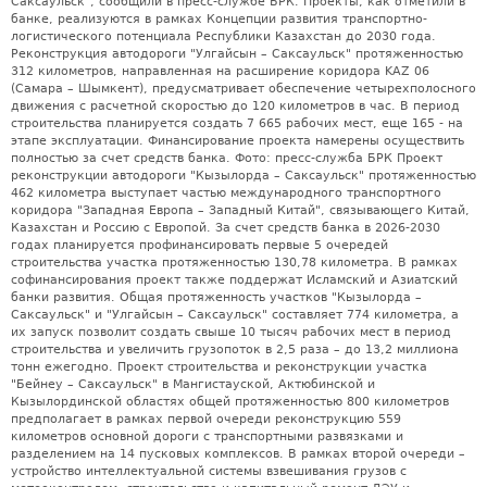
Саксаульск", сообщили в пресс-службе БРК. Проекты, как отметили в
банке, реализуются в рамках Концепции развития транспортно-
логистического потенциала Республики Казахстан до 2030 года.
Реконструкция автодороги "Улгайсын – Саксаульск" протяженностью
312 километров, направленная на расширение коридора KAZ 06
(Самара – Шымкент), предусматривает обеспечение четырехполосного
движения с расчетной скоростью до 120 километров в час. В период
строительства планируется создать 7 665 рабочих мест, еще 165 - на
этапе эксплуатации. Финансирование проекта намерены осуществить
полностью за счет средств банка. Фото: пресс-служба БРК Проект
реконструкции автодороги "Кызылорда – Саксаульск" протяженностью
462 километра выступает частью международного транспортного
коридора "Западная Европа – Западный Китай", связывающего Китай,
Казахстан и Россию с Европой. За счет средств банка в 2026-2030
годах планируется профинансировать первые 5 очередей
строительства участка протяженностью 130,78 километра. В рамках
софинансирования проект также поддержат Исламский и Азиатский
банки развития. Общая протяженность участков "Кызылорда –
Саксаульск" и "Улгайсын – Саксаульск" составляет 774 километра, а
их запуск позволит создать свыше 10 тысяч рабочих мест в период
строительства и увеличить грузопоток в 2,5 раза – до 13,2 миллиона
тонн ежегодно. Проект строительства и реконструкции участка
"Бейнеу – Саксаульск" в Мангистауской, Актюбинской и
Кызылординской областях общей протяженностью 800 километров
предполагает в рамках первой очереди реконструкцию 559
километров основной дороги с транспортными развязками и
разделением на 14 пусковых комплексов. В рамках второй очереди –
устройство интеллектуальной системы взвешивания грузов с