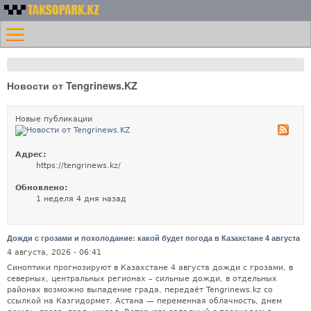
Перейти к основному
Номера
содержанию
Меню
такси
Главная
Казахстана -
Контакты
Таксопарк.KZ
Новости от Tengrinews.KZ
Лифт
Новые публикации
Адрес:
https://tengrinews.kz/
Обновлено:
1 неделя 4 дня назад
Дожди с грозами и похолодание: какой будет погода в Казахстане 4 августа
4 августа, 2026 - 06:41
Синоптики прогнозируют в Казахстане 4 августа дожди с грозами, в
северных, центральных регионах – сильные дожди, в отдельных
районах возможно выпадение града, передаёт Tengrinews.kz со
ссылкой на Казгидормет. Астана — переменная облачность, днем