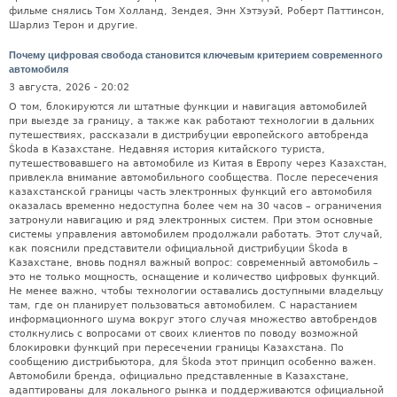
фильме снялись Том Холланд, Зендея, Энн Хэтэуэй, Роберт Паттинсон,
Шарлиз Терон и другие.
Почему цифровая свобода становится ключевым критерием современного
автомобиля
3 августа, 2026 - 20:02
О том, блокируются ли штатные функции и навигация автомобилей
при выезде за границу, а также как работают технологии в дальних
путешествиях, рассказали в дистрибуции европейского автобренда
Škoda в Казахстане. Недавняя история китайского туриста,
путешествовавшего на автомобиле из Китая в Европу через Казахстан,
привлекла внимание автомобильного сообщества. После пересечения
казахстанской границы часть электронных функций его автомобиля
оказалась временно недоступна более чем на 30 часов – ограничения
затронули навигацию и ряд электронных систем. При этом основные
системы управления автомобилем продолжали работать. Этот случай,
как пояснили представители официальной дистрибуции Škoda в
Казахстане, вновь поднял важный вопрос: современный автомобиль –
это не только мощность, оснащение и количество цифровых функций.
Не менее важно, чтобы технологии оставались доступными владельцу
там, где он планирует пользоваться автомобилем. С нарастанием
информационного шума вокруг этого случая множество автобрендов
столкнулись с вопросами от своих клиентов по поводу возможной
блокировки функций при пересечении границы Казахстана. По
сообщению дистрибьютора, для Škoda этот принцип особенно важен.
Автомобили бренда, официально представленные в Казахстане,
адаптированы для локального рынка и поддерживаются официальной