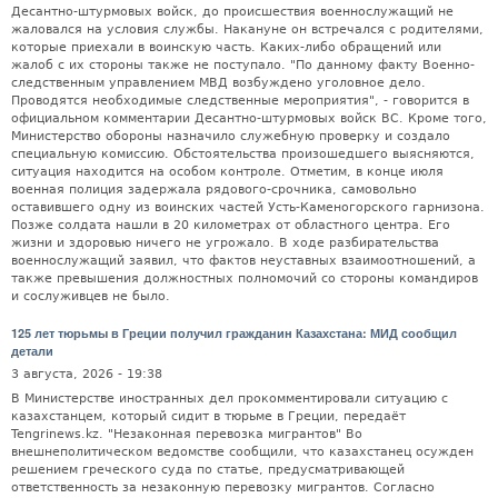
Десантно-штурмовых войск, до происшествия военнослужащий не
жаловался на условия службы. Накануне он встречался с родителями,
которые приехали в воинскую часть. Каких-либо обращений или
жалоб с их стороны также не поступало. "По данному факту Военно-
следственным управлением МВД возбуждено уголовное дело.
Проводятся необходимые следственные мероприятия", - говорится в
официальном комментарии Десантно-штурмовых войск ВС. Кроме того,
Министерство обороны назначило служебную проверку и создало
специальную комиссию. Обстоятельства произошедшего выясняются,
ситуация находится на особом контроле. Отметим, в конце июля
военная полиция задержала рядового-срочника, самовольно
оставившего одну из воинских частей Усть-Каменогорского гарнизона.
Позже солдата нашли в 20 километрах от областного центра. Его
жизни и здоровью ничего не угрожало. В ходе разбирательства
военнослужащий заявил, что фактов неуставных взаимоотношений, а
также превышения должностных полномочий со стороны командиров
и сослуживцев не было.
125 лет тюрьмы в Греции получил гражданин Казахстана: МИД сообщил
детали
3 августа, 2026 - 19:38
В Министерстве иностранных дел прокомментировали ситуацию с
казахстанцем, который сидит в тюрьме в Греции, передаёт
Tengrinews.kz. "Незаконная перевозка мигрантов" Во
внешнеполитическом ведомстве сообщили, что казахстанец осужден
решением греческого суда по статье, предусматривающей
ответственность за незаконную перевозку мигрантов. Согласно