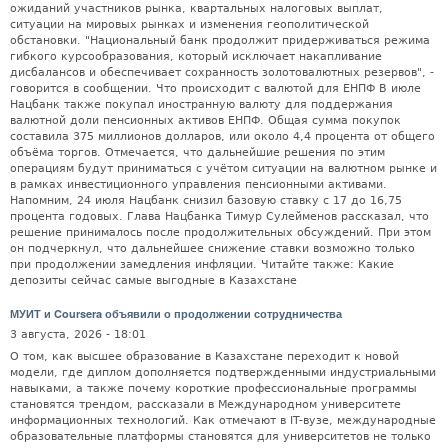
ожиданий участников рынка, квартальных налоговых выплат,
ситуации на мировых рынках и изменения геополитической
обстановки. "Национальный банк продолжит придерживаться режима
гибкого курсообразования, который исключает накапливание
дисбалансов и обеспечивает сохранность золотовалютных резервов", -
говорится в сообщении. Что происходит с валютой для ЕНПФ В июле
Нацбанк также покупал иностранную валюту для поддержания
валютной доли пенсионных активов ЕНПФ. Общая сумма покупок
составила 375 миллионов долларов, или около 4,4 процента от общего
объёма торгов. Отмечается, что дальнейшие решения по этим
операциям будут приниматься с учётом ситуации на валютном рынке и
в рамках инвестиционного управления пенсионными активами.
Напомним, 24 июля Нацбанк снизил базовую ставку с 17 до 16,75
процента годовых. Глава Нацбанка Тимур Сулейменов рассказал, что
решение принималось после продолжительных обсуждений. При этом
он подчеркнул, что дальнейшее снижение ставки возможно только
при продолжении замедления инфляции. Читайте также: Какие
депозиты сейчас самые выгодные в Казахстане
МУИТ и Coursera объявили о продолжении сотрудничества
3 августа, 2026 - 18:01
О том, как высшее образование в Казахстане переходит к новой
модели, где диплом дополняется подтвержденными индустриальными
навыками, а также почему короткие профессиональные программы
становятся трендом, рассказали в Международном университете
информационных технологий. Как отмечают в IT-вузе, международные
образовательные платформы становятся для университетов не только