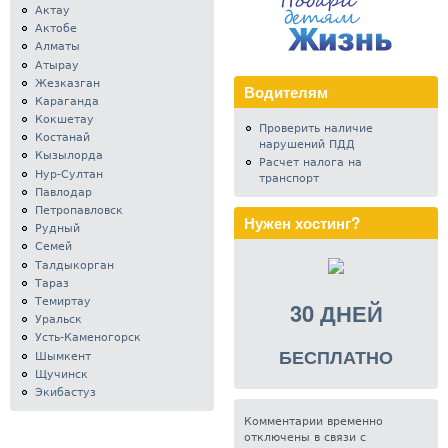
Актау
Актобе
Алматы
Атырау
Жезказган
Водителям
Караганда
Кокшетау
Проверить наличие
Костанай
нарушений ПДД
Кызылорда
Расчет налога на
Нур-Султан
транспорт
Павлодар
Петропавловск
Нужен хостинг?
Рудный
Семей
Талдыкорган
Тараз
Темиртау
30 ДНЕЙ
Уральск
Усть-Каменогорск
БЕСПЛАТНО
Шымкент
Щучинск
Экибастуз
Комментарии временно
отключены в связи с