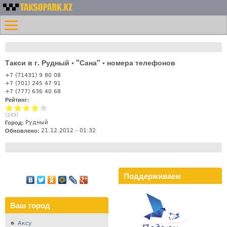
Перейти к основному
Номера
содержанию
Меню
такси
Главная
Казахстана -
Контакты
Таксопарк.KZ
Такси в г. Рудный • "Сана" • номера телефонов
Лифт
+7 (71431) 9 80 08
+7 (701) 245 47 91
+7 (777) 636 40 68
Рейтинг:
(
243
)
Город:
Рудный
Обновлено:
21.12.2012 - 01:32
Поддерживаем
Ваш город
Аксу