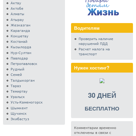
Актау
Актобе
Алматы
Атырау
Жезказган
Водителям
Караганда
Кокшетау
Проверить наличие
Костанай
нарушений ПДД
Кызылорда
Расчет налога на
Нур-Султан
транспорт
Павлодар
Петропавловск
Нужен хостинг?
Рудный
Семей
Талдыкорган
Тараз
Темиртау
30 ДНЕЙ
Уральск
Усть-Каменогорск
БЕСПЛАТНО
Шымкент
Щучинск
Экибастуз
Комментарии временно
отключены в связи с