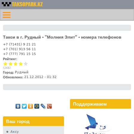
Перейти к основному
Номера
содержанию
Меню
такси
Главная
Казахстана -
Контакты
Таксопарк.KZ
Такси в г. Рудный • "Молния Элит" • номера телефонов
Лифт
+7 (71431) 9 21 21
+7 (701) 913 56 11
+7 (777) 791 15 15
Рейтинг:
(
266
)
Город:
Рудный
Обновлено:
21.12.2012 - 01:32
Поддерживаем
Ваш город
Аксу