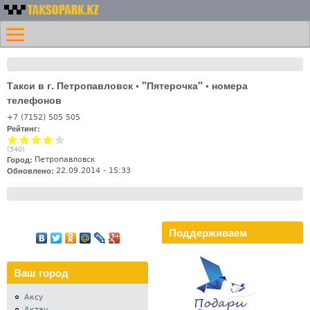
Перейти к основному
Номера
содержанию
Меню
такси
Главная
Казахстана -
Контакты
Таксопарк.KZ
Такси в г. Петропавловск • "Пятерочка" • номера
Лифт
телефонов
+7 (7152) 505 505
Рейтинг:
(
540
)
Город:
Петропавловск
Обновлено:
22.09.2014 - 15:33
Поддерживаем
Ваш город
Аксу
Актау