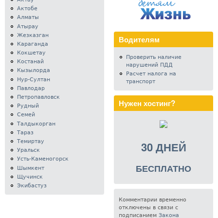
Актобе
Алматы
Атырау
Жезказган
Водителям
Караганда
Кокшетау
Проверить наличие
Костанай
нарушений ПДД
Кызылорда
Расчет налога на
Нур-Султан
транспорт
Павлодар
Петропавловск
Нужен хостинг?
Рудный
Семей
Талдыкорган
Тараз
Темиртау
30 ДНЕЙ
Уральск
Усть-Каменогорск
БЕСПЛАТНО
Шымкент
Щучинск
Экибастуз
Комментарии временно
отключены в связи с
подписанием
Закона