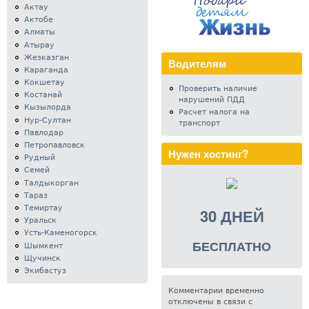
Актау
Актобе
Алматы
Атырау
Жезказган
Водителям
Караганда
Кокшетау
Проверить наличие
Костанай
нарушений ПДД
Кызылорда
Расчет налога на
Нур-Султан
транспорт
Павлодар
Петропавловск
Нужен хостинг?
Рудный
Семей
Талдыкорган
Тараз
Темиртау
30 ДНЕЙ
Уральск
Усть-Каменогорск
БЕСПЛАТНО
Шымкент
Щучинск
Экибастуз
Комментарии временно
отключены в связи с