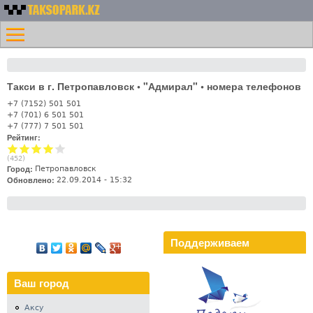
Перейти к основному
Номера
содержанию
Меню
такси
Главная
Казахстана -
Контакты
Таксопарк.KZ
Такси в г. Петропавловск • "Адмирал" • номера телефонов
Лифт
+7 (7152) 501 501
+7 (701) 6 501 501
+7 (777) 7 501 501
Рейтинг:
(
452
)
Город:
Петропавловск
Обновлено:
22.09.2014 - 15:32
Поддерживаем
Ваш город
Аксу