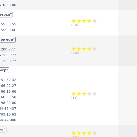
610 50 00
терка"
 55 55 55
(
246
)
 555 000
юбимое"
 200 777
(
636
)
5 200 777
1 200 777
мер"
 51 32 32
 66 27 27
 66 16 66
 66 35 50
(
11
)
198 22 00
64 67 437
703 10 63
44 44 080
ит"