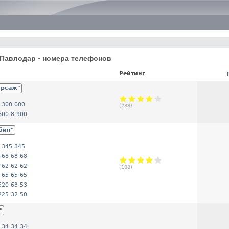
Перейти к основному
содержанию
. Павлодар - номера телефонов
Рейтинг
орсаж"
 300 000
(
238
)
600 8 900
бин"
 345 345
 68 68 68
 62 62 62
(
188
)
 65 65 65
520 63 53
225 32 50
"
 34 34 34