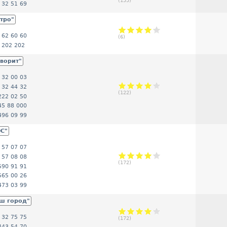
(
155
)
 32 51 69
тро"
 62 60 60
(
6
)
 202 202
аворит"
 32 00 03
 32 44 32
(
122
)
222 02 50
45 88 000
496 09 99
ОС"
 57 07 07
 57 08 08
(
172
)
590 91 91
565 00 26
473 03 99
аш город"
 32 75 75
(
172
)
443 54 70