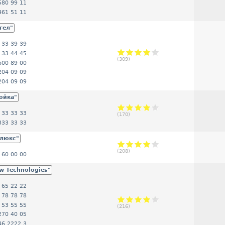
580 99 11
461 51 11
гел"
 33 39 39
 33 44 45
(
309
)
600 89 00
204 09 09
204 09 09
ойка"
 33 33 33
(
170
)
333 33 33
елюкс"
(
208
)
 60 00 00
w Technologies"
 65 22 22
 78 78 78
 53 55 55
(
216
)
270 40 05
46 2222 3