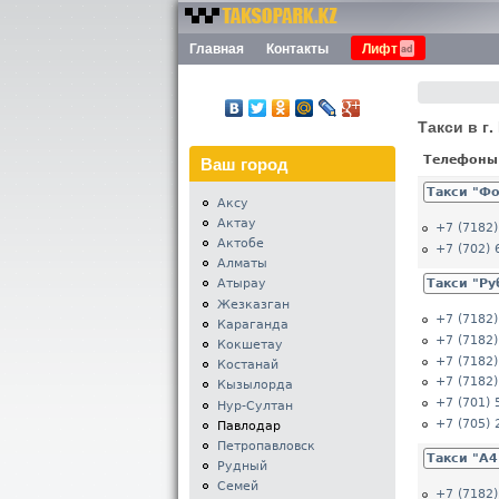
Номера
Главная
Контакты
Лифт
Меню
такси
Казахстана -
Таксопарк.KZ
Такси в г
Ваш город
Телефоны
Такси "Ф
Аксу
Актау
+7 (7182)
Актобе
+7 (702) 
Алматы
Такси "Ру
Атырау
Жезказган
+7 (7182)
Караганда
+7 (7182)
Кокшетау
+7 (7182)
Костанай
+7 (7182)
Кызылорда
+7 (701) 
Нур-Султан
+7 (705) 
Павлодар
Петропавловск
Такси "A4
Рудный
Семей
+7 (7182)