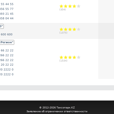
 55 44 55
456 55 77
(
354
)
493 21 45
458 04 44
0"
(
1375
)
 600 600
 Регион"
 66 22 22
266 22 22
266 22 22
(
1534
)
 20 22 22
20 2222 0
20 2222 0
© 2012-2026 Таксопарк.KZ
Заявление об ограничении ответственности