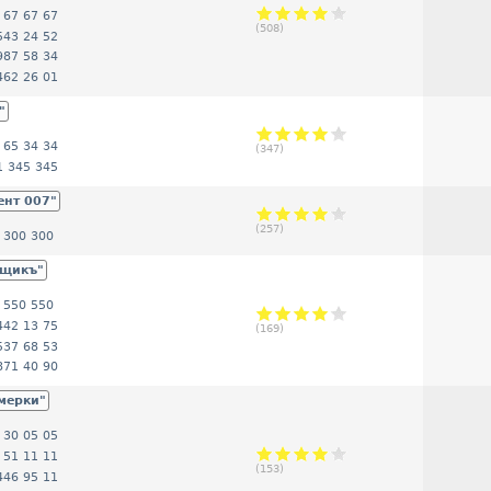
 67 67 67
(
508
)
543 24 52
987 58 34
462 26 01
"
 65 34 34
(
347
)
1 345 345
ент 007"
(
257
)
 300 300
мщикъ"
 550 550
442 13 75
(
169
)
537 68 53
871 40 90
мерки"
 30 05 05
 51 11 11
(
153
)
446 95 11