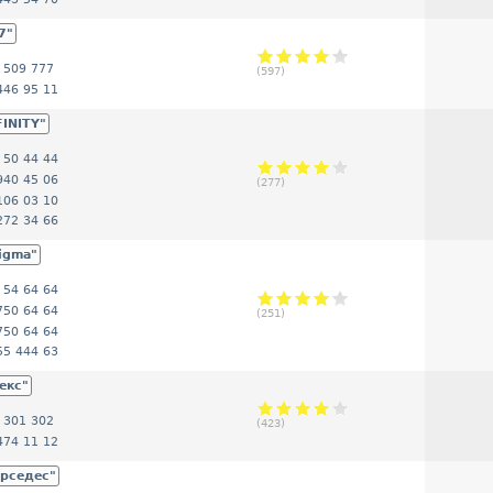
7"
 509 777
(
597
)
446 95 11
FINITY"
 50 44 44
940 45 06
(
277
)
106 03 10
272 34 66
igma"
 54 64 64
750 64 64
(
251
)
750 64 64
55 444 63
екс"
 301 302
(
423
)
474 11 12
ерседес"