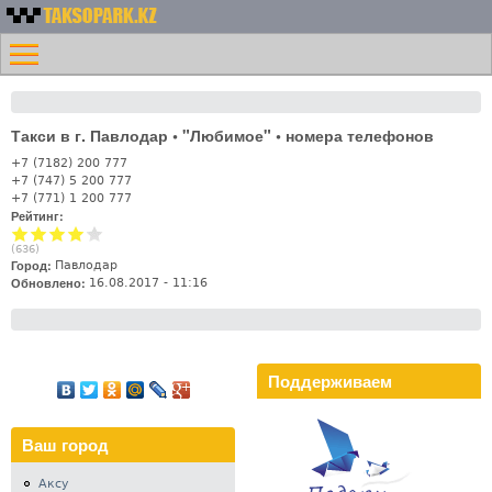
Перейти к основному
Номера
содержанию
Меню
такси
Главная
Казахстана -
Контакты
Таксопарк.KZ
Такси в г. Павлодар • "Любимое" • номера телефонов
Лифт
+7 (7182) 200 777
+7 (747) 5 200 777
+7 (771) 1 200 777
Рейтинг:
(
636
)
Город:
Павлодар
Обновлено:
16.08.2017 - 11:16
Поддерживаем
Ваш город
Аксу