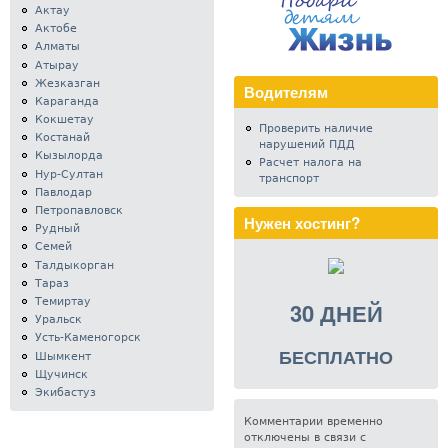
Актау
Актобе
Алматы
Атырау
Жезказган
Водителям
Караганда
Кокшетау
Проверить наличие
Костанай
нарушений ПДД
Кызылорда
Расчет налога на
Нур-Султан
транспорт
Павлодар
Петропавловск
Нужен хостинг?
Рудный
Семей
Талдыкорган
Тараз
Темиртау
30 ДНЕЙ
Уральск
Усть-Каменогорск
БЕСПЛАТНО
Шымкент
Щучинск
Экибастуз
Комментарии временно
отключены в связи с