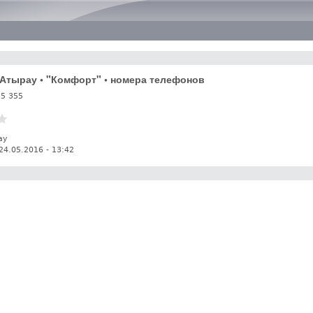
Перейти к основному
содержанию
. Атырау • "Комфорт" • номера телефонов
55 355
ау
24.05.2016 - 13:42