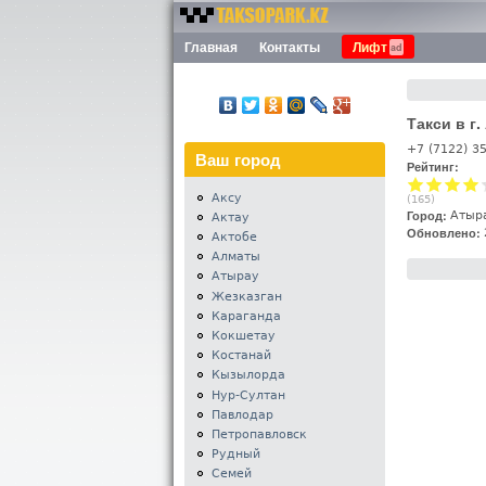
Номера
Главная
Контакты
Лифт
Меню
такси
Казахстана -
Таксопарк.KZ
Такси в г
+7 (7122) 3
Ваш город
Рейтинг:
Аксу
(
165
)
Город:
Атыр
Актау
Обновлено:
Актобе
Алматы
Атырау
Жезказган
Караганда
Кокшетау
Костанай
Кызылорда
Нур-Султан
Павлодар
Петропавловск
Рудный
Семей