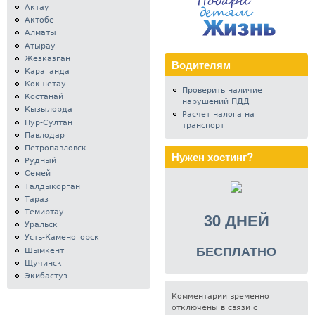
Актау
Актобе
Алматы
Атырау
Жезказган
Водителям
Караганда
Кокшетау
Проверить наличие
Костанай
нарушений ПДД
Кызылорда
Расчет налога на
Нур-Султан
транспорт
Павлодар
Петропавловск
Нужен хостинг?
Рудный
Семей
Талдыкорган
Тараз
Темиртау
30 ДНЕЙ
Уральск
Усть-Каменогорск
БЕСПЛАТНО
Шымкент
Щучинск
Экибастуз
Комментарии временно
отключены в связи с