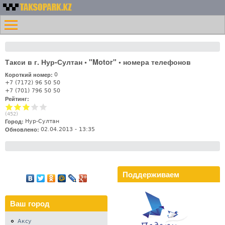
Перейти к основному
Номера
содержанию
Меню
такси
Главная
Казахстана -
Контакты
Таксопарк.KZ
Такси в г. Нур-Султан • "Motor" • номера телефонов
Лифт
Короткий номер:
0
+7 (7172) 96 50 50
+7 (701) 796 50 50
Рейтинг:
(
452
)
Город:
Нур-Султан
Обновлено:
02.04.2013 - 13:35
Поддерживаем
Ваш город
Аксу