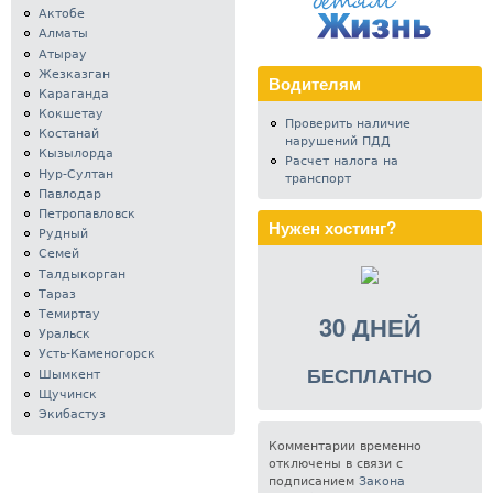
Актобе
Алматы
Атырау
Жезказган
Водителям
Караганда
Кокшетау
Проверить наличие
Костанай
нарушений ПДД
Кызылорда
Расчет налога на
Нур-Султан
транспорт
Павлодар
Петропавловск
Нужен хостинг?
Рудный
Семей
Талдыкорган
Тараз
Темиртау
30 ДНЕЙ
Уральск
Усть-Каменогорск
БЕСПЛАТНО
Шымкент
Щучинск
Экибастуз
Комментарии временно
отключены в связи с
подписанием
Закона