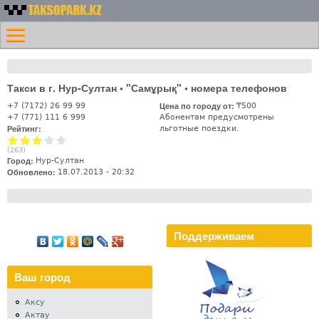
Перейти к основному
Номера
содержанию
Меню
такси
Главная
Казахстана -
Контакты
Таксопарк.KZ
Такси в г. Нур-Султан • "Самұрық" • номера телефонов
Лифт
Цена по городу от:
+7 (7172) 26 99 99
₸500
+7 (771) 111 6 999
Абонентам предусмотрены
Рейтинг:
льготные поездки.
(
263
)
Город:
Нур-Султан
Обновлено:
18.07.2013 - 20:32
Поддерживаем
Ваш город
Аксу
Актау