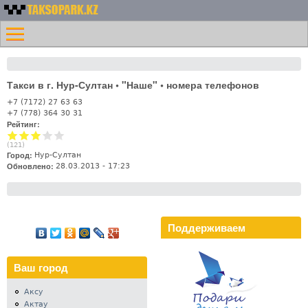
Перейти к основному
Номера
содержанию
Меню
такси
Главная
Казахстана -
Контакты
Таксопарк.KZ
Такси в г. Нур-Султан • "Наше" • номера телефонов
Лифт
+7 (7172) 27 63 63
+7 (778) 364 30 31
Рейтинг:
(
121
)
Город:
Нур-Султан
Обновлено:
28.03.2013 - 17:23
Поддерживаем
Ваш город
Аксу
Актау