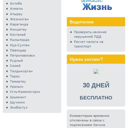
Актобе
Алматы
Атырау
Жезказган
Водителям
Караганда
Кокшетау
Проверить наличие
Костанай
нарушений ПДД
Кызылорда
Расчет налога на
Нур-Султан
транспорт
Павлодар
Петропавловск
Нужен хостинг?
Рудный
Семей
Талдыкорган
Тараз
Темиртау
30 ДНЕЙ
Уральск
Усть-Каменогорск
БЕСПЛАТНО
Шымкент
Щучинск
Экибастуз
Комментарии временно
отключены в связи с
подписанием
Закона