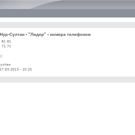
Перейти к основному
содержанию
. Нур-Султан • "Лидер" • номера телефонов
8 81 81
5 71 71
Султан
27.03.2013 - 10:25