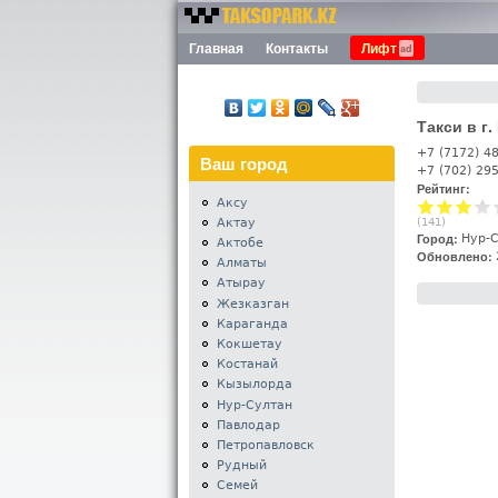
Номера
Главная
Контакты
Лифт
Меню
такси
Казахстана -
Таксопарк.KZ
Такси в г
+7 (7172) 4
Ваш город
+7 (702) 29
Рейтинг:
Аксу
Актау
(
141
)
Город:
Нур-
Актобе
Обновлено:
Алматы
Атырау
Жезказган
Караганда
Кокшетау
Костанай
Кызылорда
Нур-Султан
Павлодар
Петропавловск
Рудный
Семей