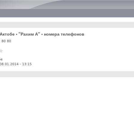
Перейти к основному
содержанию
. Актобе • "Рахим А" • номера телефонов
3 80 80
бе
08.01.2014 - 13:15