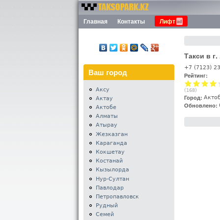
Номера
Главная
Контакты
Лифт
Меню
такси
Казахстана -
Таксопарк.KZ
Такси в г
+7 (7123) 2
Ваш город
Рейтинг:
Аксу
(
168
)
Город:
Акто
Актау
Обновлено:
Актобе
Алматы
Атырау
Жезказган
Караганда
Кокшетау
Костанай
Кызылорда
Нур-Султан
Павлодар
Петропавловск
Рудный
Семей