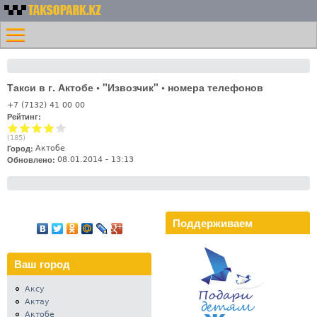
Перейти к основному
Номера
содержанию
Меню
такси
Главная
Казахстана -
Контакты
Таксопарк.KZ
Такси в г. Актобе • "Извозчик" • номера телефонов
Лифт
+7 (7132) 41 00 00
Рейтинг:
(
185
)
Город:
Актобе
Обновлено:
08.01.2014 - 13:13
Поддерживаем
Ваш город
Аксу
Актау
Актобе