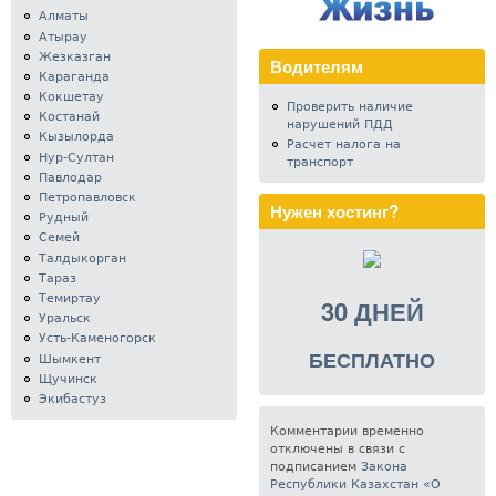
Алматы
Атырау
Жезказган
Водителям
Караганда
Кокшетау
Проверить наличие
Костанай
нарушений ПДД
Кызылорда
Расчет налога на
Нур-Султан
транспорт
Павлодар
Петропавловск
Нужен хостинг?
Рудный
Семей
Талдыкорган
Тараз
Темиртау
30 ДНЕЙ
Уральск
Усть-Каменогорск
БЕСПЛАТНО
Шымкент
Щучинск
Экибастуз
Комментарии временно
отключены в связи с
подписанием
Закона
Республики Казахстан «О