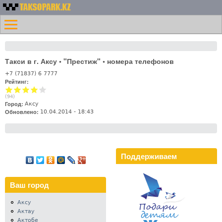
Перейти к основному
Номера
содержанию
Меню
такси
Главная
Казахстана -
Контакты
Таксопарк.KZ
Такси в г. Аксу • "Престиж" • номера телефонов
Лифт
+7 (71837) 6 7777
Рейтинг:
(
94
)
Город:
Аксу
Обновлено:
10.04.2014 - 18:43
Поддерживаем
Ваш город
Аксу
Актау
Актобе