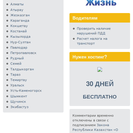
Алматы
Атырау
Жезказган
Водителям
Караганда
Кокшетау
Проверить наличие
Костанай
нарушений ПДД
Кызылорда
Расчет налога на
Нур-Султан
транспорт
Павлодар
Петропавловск
Нужен хостинг?
Рудный
Семей
Талдыкорган
Тараз
Темиртау
30 ДНЕЙ
Уральск
Усть-Каменогорск
БЕСПЛАТНО
Шымкент
Щучинск
Экибастуз
Комментарии временно
отключены в связи с
подписанием
Закона
Республики Казахстан «О